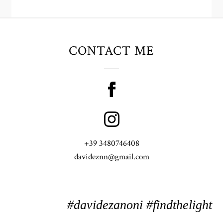
CONTACT ME
+39 3480746408
davideznn@gmail.com
#davidezanoni #findthelight