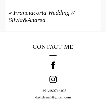
«
Franciacorta Wedding //
Silvia&Andrea
CONTACT ME
+39 3480746408
davideznn@gmail.com