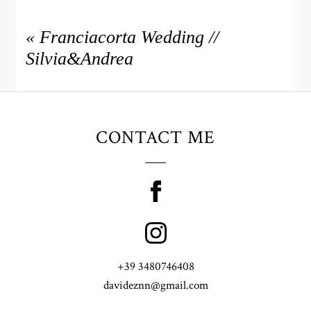
«
Franciacorta Wedding //
Silvia&Andrea
CONTACT ME
+39 3480746408
davideznn@gmail.com