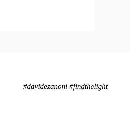
#davidezanoni #findthelight