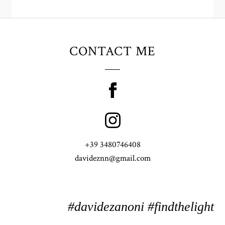
CONTACT ME
+39 3480746408
davideznn@gmail.com
#davidezanoni #findthelight